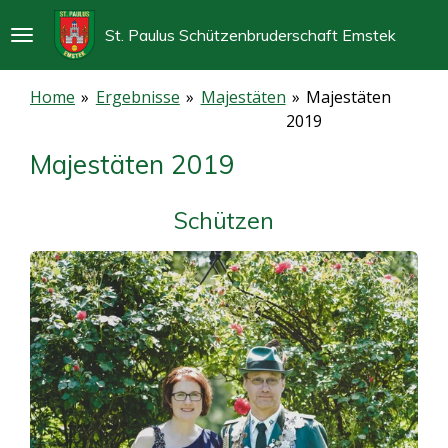
Zum
St. Paulus Schützenbruderschaft Emstek
Hauptinhalt
springen
Home
»
Ergebnisse
»
Majestäten
»
Majestäten
2019
Majestäten 2019
Schützen