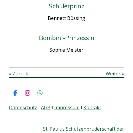
Schülerprinz
Bennett Büssing
Bambini-Prinzessin
Sophie Meister
«
Zurück
Weiter
»
F
I
W
a
n
h
c
s
a
Datenschutz
I
AGB
I
Impressum
I
Kontakt
e
t
t
b
a
s
o
g
A
St. Paulus Schützenbruderschaft der
o
r
p